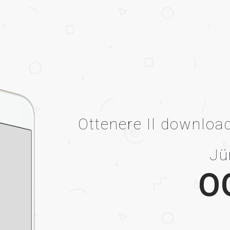
Ottenere Il download
Jü
O