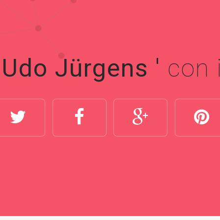
' Udo Jürgens '
con i