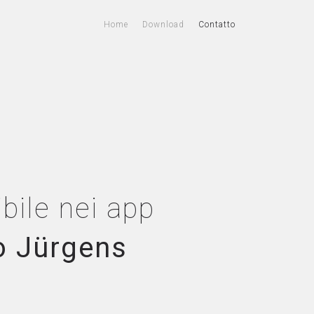
Home
Download
Contatto
bile nei app
o Jürgens