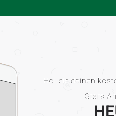
Hol dir deinen kos
Stars A
HE