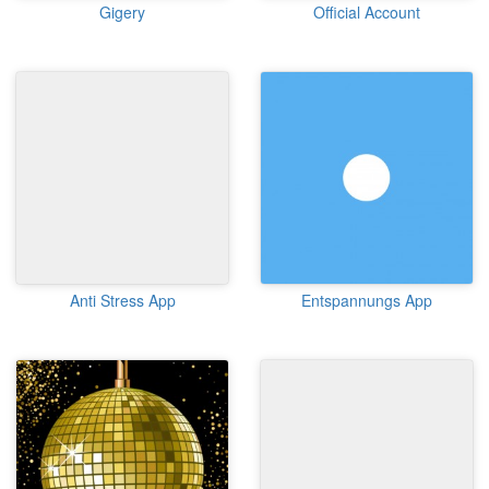
Gigery
Official Account
Anti Stress App
Entspannungs App