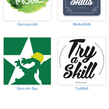
Genussmobil
WeAreSkills
Stars Am Bau
TryASkill