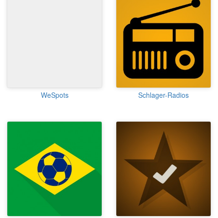
WeSpots
Schlager-Radios