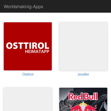
Worldshakinig-Apps
Osttirol
Joodler