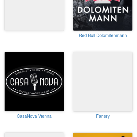
Red Bull Dolomitenmann
CasaNova Vienna
Fanery